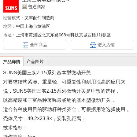
普通商家
经营模式：
叉车配件制造商
地区：
中国上海市黄浦区
地址：
上海市黄浦区北京东路668号科技京城西楼11楼I座
全部商品
进入店铺
产品图片
产品详情
SUNS
美国三实
Z-15
系列基本型微动开关
对要求结构紧凑、重量轻、可重复性和耐用性高的应用来
说，
SUNS
美国三实
Z-15
系列微动开关是理想的选择，
以高精度和丰富品种著称最畅销的基本型微动开关，
适合各种使用目的驱动杆种类齐全，可根据用途选择使用，
壳体尺寸：
49.2×23.8×
，安装孔距离：
技术指标：
操作速度：
/sec