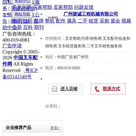
帮助中心
隐私政策
|
广告服
常见问题
买家帮助
卖家帮助
问题反馈
务
|
关键词排名
|
广州捷诚工程机械有限公司
网站导航
友情链接
|
站点公
资讯
公司
品牌
整机
配件
属具
二手
租赁
采购
展会
视频
告
|
网站导航
|
帮
专题
百科
期刊
助中心
广告咨询热线：
经营模式：
叉车整机代理/销售商 叉车配件批发和
400-019-0081
广告申请
销售商 叉车租赁服务商 二手叉车销售服务商
Copyright © 2005-
地区：
中国广东省广州市
2026
中国叉车配
件网
All Rights
电话：
400-019-0081
Reserved
粤ICP
备05141549号
进入店铺
联系方式
分享到：
企业推荐产品
更多>