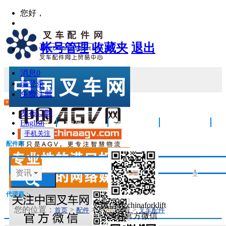
您好，
帐号管理
收藏夹
退出
消息
0
请登录
免费注册
发布订购
English
首页
配件黄页
配件中心
配件供应
手机关注
配件品牌
配件商铺
配件专栏
配件商：
配件新闻
配件采购
叉车属具
资讯
叉车整机
广告服务
代理商：
微信号:chinaforklift
您的位置：
>
> 产品详情
>
首页
配件
叉车配件
关注官方微信