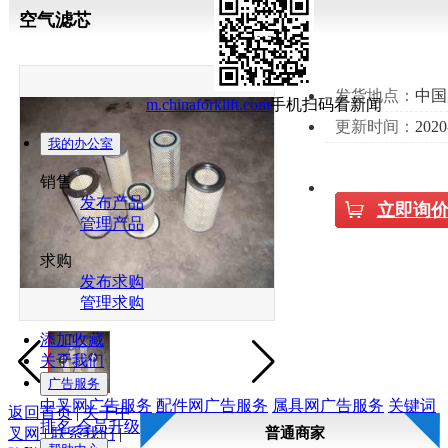
空气滤芯
发货地点：
中国
m.chinaforklift.com
手机扫码看新闻
更新时间：
2020
我的办公室
销售
发布产品
立即询
管理产品
求购
发布求购
管理求购
添加收藏
关于我们
广告服务
中叉网广告服务
配件网广告服务
属具网广告服务
关键词
返回首页
|
关于中
排名
会员升级
叉网
|
联系我们
|
普通商家