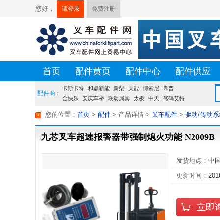
您好，
请登录
免费注册
首页
配件黄页
配件中心
配件供应
卡斯卡特
荷贝克
硕源
和鼎新能
方源
佛朗斯
新柴
天能
盛航
博索尼
台创
靠普
配件商：
金快乐
安庆车桥
联动属具
太极
中天
驽码艾特
宝发
龙合
您的位置：
首页
>
配件
> 产品详情
>
叉车配件
>
驱动/传动系
九芯叉车超速报警器带强制熄火功能 N2009B
发货地点：
中
更新时间：
201
立即