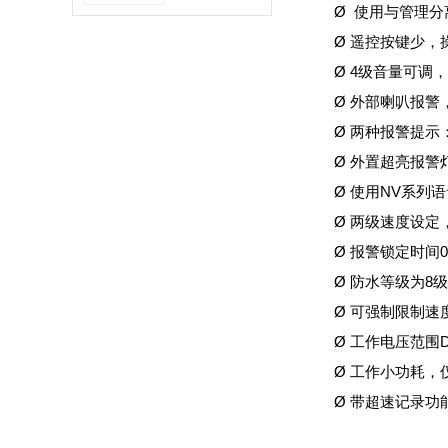
音芯片丨烟雾报
Ø 使用与管理
警器语音提醒芯
Ø 遥控按键少，
片丨语音提示芯
片
Ø 4级音量可调
Ø 外部喇叭报警
Ø 两种报警提
Ø 外置超亮报
Ø 使用NV系
Ø 两级速度设
Ø 报警锁定时间
Ø 防水等级为8
Ø 可强制限制
Ø 工作电压范围D
Ø 工作小功耗，
Ø 带超速记录功