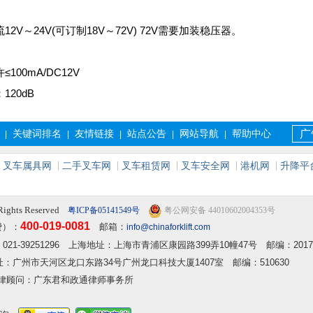
12V～24V(可订制18V～72V) 72V需要加装稳压器。
100mA/DC12V
120dB
关键词排名
友情链接
站点公告
网站导航
帮助中心
广
|
|
|
|
|
叉车属具网
二手叉车网
叉车租赁网
叉车安全网
港机网
升降平
Rights Reserved
粤ICP备05141549号
粤公网安备 44010602004353号
400-019-0081
费）：
邮箱：
info@chinaforklift.com
2 传真：021-39251296 上海地址：上海市青浦区康园路399弄10幢47号 邮编：2017
 广州地址：广州市天河区龙口东路34号广州龙口科技大厦1407室 邮编：510630
律顾问：广东君和政通律师事务所