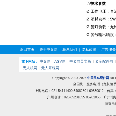
五技术参数
Ø 工作电压：直流
Ø 消耗功率：5W
Ø 警灯负载：允许≤
Ø 警号输出响度：
返回首页
关于中叉网
联系我们
隐私政策
广告服务
|
|
|
|
中叉网
AGV网
中叉网英文版
叉车配件网
旗下网站：
无人机网
无人系统网
Copyright © 2005-2026
All 
中国叉车配件网
全国统一服务电话（免长途
上海电话：021-54111400 54082801 6983001
广州电话：020-85201055 85201056
特邀法