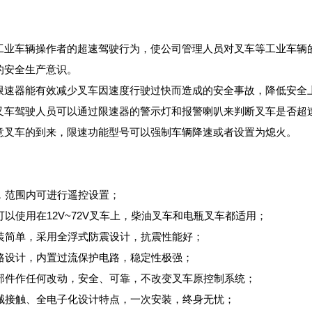
工业车辆操作者的超速驾驶行为，使公司管理人员对叉车等工业车辆
的安全生产意识。
限速器能有效减少叉车因速度行驶过快而造成的安全事故，降低安全
叉车驾驶人员可以通过限速器的警示灯和报警喇叭来判断叉车是否超
意叉车的到来，限速功能型号可以强制车辆降速或者设置为熄火。
能，范围内可进行遥控设置；
可以使用在12V~72V叉车上，柴油叉车和电瓶叉车都适用；
安装简单，采用全浮式防震设计，抗震性能好；
短路设计，内置过流保护电路，稳定性极强；
有部件作任何改动，安全、可靠，不改变叉车原控制系统；
机械接触、全电子化设计特点，一次安装，终身无忧；