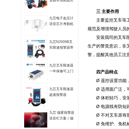
警器带强制熄火
功能 N2009B
三 主要作用
九芯电子血压计
主要监控叉车等
语音芯片考勤机
规范及增强驾驶人员
语音提示IC门铃
提示器语音播放
安装我司的叉车
芯片语音报警器
九芯N2009B叉
生产的警觉意识，非
语音IC NV020C
车限速报警器带
熄火 N2009B
警，提醒其他员工注
九芯叉车限速器
一年保修可上门
四产品特点
安装 N2009A
Ø 遥控设置功
Ø 适用面广泛，
九芯叉车限速器
超速报警器
Ø 体积轻巧，
N2009A
Ø 电源线有防
N2009A
九芯 烟雾报警器
Ø 不对叉车原
语音IC方案丨烟
Ø 免维护、免
雾报警器OTP语