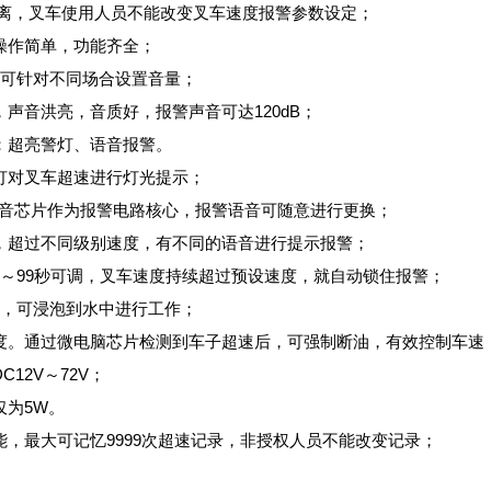
分离，叉车使用人员不能改变叉车速度报警参数设定；
操作简单，功能齐全；
，可针对不同场合设置音量；
，声音洪亮，音质好，报警声音可达120dB；
示：超亮警灯、语音报警。
警灯对叉车超速进行灯光提示；
列语音芯片作为报警电路核心，报警语音可随意进行更换；
定，超过不同级别速度，有不同的语音进行提示报警；
0～99秒可调，叉车速度持续超过预设速度，就自动锁住报警；
级，可浸泡到水中进行工作；
速度。通过微电脑芯片检测到车子超速后，可强制断油，有效控制车速
C12V～72V；
仅为5W。
能，最大可记忆9999次超速记录，非授权人员不能改变记录；