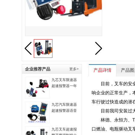
企业推荐产品
更多>
产品详情
产品图
九芯叉车限速器
目前，叉车的安
超速报警器一年
保修包换可定制
响企业的正常生产，
功能厂家直供
车行驶过快造成的潜
N2009A
九芯汽车限速器
目前我司安装过
超速报警器语音
报警适用所有车
林德、永恒力、
型 NXS-1A
口燃油、电瓶驱动叉
九芯叉车超速报