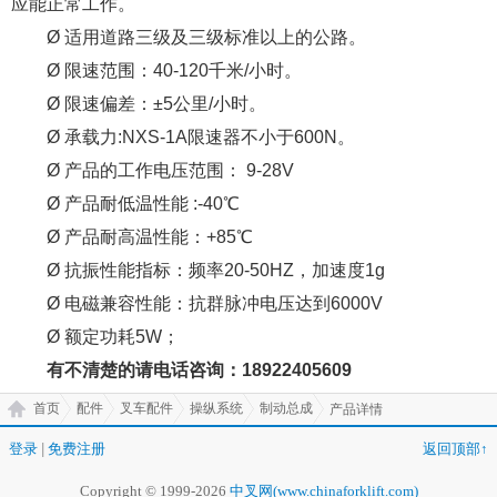
应能正常工作。
Ø 适用道路三级及三级标准以上的公路。
Ø 限速范围：40-120千米/小时。
Ø 限速偏差：±5公里/小时。
Ø 承载力:NXS-1A限速器不小于600N。
Ø 产品的工作电压范围： 9-28V
Ø 产品耐低温性能 :-40℃
Ø 产品耐高温性能：+85℃
Ø 抗振性能指标：频率20-50HZ，加速度1g
Ø 电磁兼容性能：抗群脉冲电压达到6000V
Ø 额定功耗5W；
有不清楚的请电话咨询：18922405609
首页
配件
叉车配件
操纵系统
制动总成
产品详情
登录
|
免费注册
返回顶部↑
Copyright © 1999-2026
中叉网(www.chinaforklift.com)