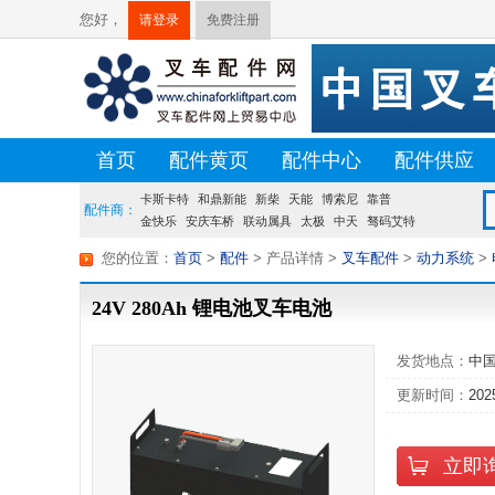
您好，
请登录
免费注册
首页
配件黄页
配件中心
配件供应
卡斯卡特
荷贝克
硕源
和鼎新能
方源
佛朗斯
新柴
天能
盛航
博索尼
台创
靠普
配件商：
金快乐
安庆车桥
联动属具
太极
中天
驽码艾特
宝发
龙合
您的位置：
首页
>
配件
> 产品详情
>
叉车配件
>
动力系统
>
24V 280Ah 锂电池叉车电池
发货地点：
中
更新时间：
202
立即