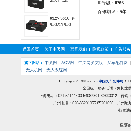
池叉车电池
IP等级：
IP65
保修期限：
5年
83.2V 560Ah 锂
电池叉车电池
返回首页
关于中叉网
联系我们
隐私政策
广告服务
|
|
|
|
中叉网
AGV网
中叉网英文版
叉车配件网
旗下网站：
无人机网
无人系统网
Copyright © 2005-2026
All 
中国叉车配件网
全国统一服务电话（免长途
上海电话：021-54111400 54082801 6983001
广州电话：020-85201055 85201056
特邀法
客服咨