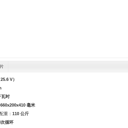
片
25.6 V）
h
7千瓦时
:
660x200x410 毫米
无配重：
110 公斤
00次循环