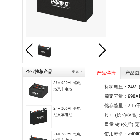
企业推荐产品
更多>
产品详情
产品图
36V 920Ah 锂电
标称电压：
24V（
池叉车电池
额定容量：
690A
储存能量：
7.1
24V 206Ah 锂电
尺寸 (长×宽×高) 
池叉车电池
重量 磅 (公斤) 
使用寿命：
>40
24V 280Ah 锂电