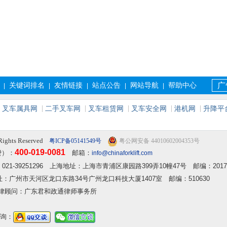
关键词排名
友情链接
站点公告
网站导航
帮助中心
广
|
|
|
|
|
叉车属具网
二手叉车网
叉车租赁网
叉车安全网
港机网
升降平
Rights Reserved
粤ICP备05141549号
粤公网安备 44010602004353号
400-019-0081
费）：
邮箱：
info@chinaforklift.com
2 传真：021-39251296 上海地址：上海市青浦区康园路399弄10幢47号 邮编：2017
 广州地址：广州市天河区龙口东路34号广州龙口科技大厦1407室 邮编：510630
律顾问：广东君和政通律师事务所
询：