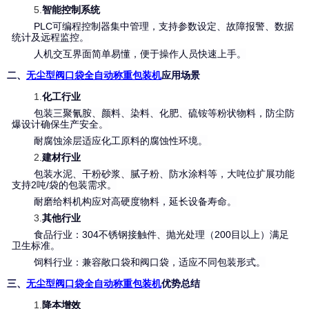
5.
智能控制系统
PLC可编程控制器集中管理，支持参数设定、故障报警、数据
统计及远程监控。
人机交互界面简单易懂，便于操作人员快速上手。
二、
无尘型阀口袋全自动
称重
包装机
应用场景
1.
化工行业
包装三聚氰胺、颜料、染料、化肥、硫铵等粉状物料，防尘防
爆设计确保生产安全。
耐腐蚀涂层适应化工原料的腐蚀性环境。
2.
建材行业
包装水泥、干粉砂浆、腻子粉、防水涂料等，大吨位扩展功能
支持2吨/袋的包装需求。
耐磨给料机构应对高硬度物料，延长设备寿命。
3.
其他行业
食品行业：304不锈钢接触件、抛光处理（200目以上）满足
卫生标准。
饲料行业：兼容敞口袋和阀口袋，适应不同包装形式。
三、
无尘型阀口袋全自动
称重
包装机
优势总结
1.
降本增效