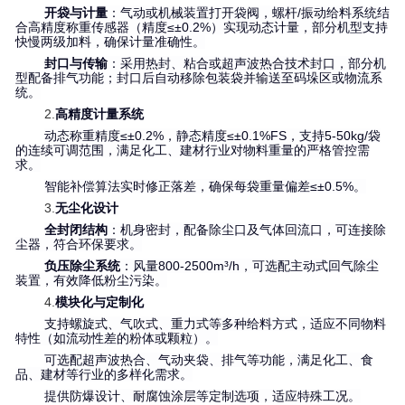
开袋与计量
：气动或机械装置打开袋阀，螺杆/振动给料系统结
合高精度称重传感器（精度≤±0.2%）实现动态计量，部分机型支持
快慢两级加料，确保计量准确性。
封口与传输
：采用热封、粘合或超声波热合技术封口，部分机
型配备排气功能；封口后自动移除包装袋并输送至码垛区或物流系
统。
2.
高精度计量系统
动态称重精度≤±0.2%，静态精度≤±0.1%FS，支持5-50kg/袋
的连续可调范围，满足化工、建材行业对物料重量的严格管控需
求。
智能补偿算法实时修正落差，确保每袋重量偏差≤±0.5%。
3.
无尘化设计
全封闭结构
：机身密封，配备除尘口及气体回流口，可连接除
尘器，符合环保要求。
负压除尘系统
：风量800-2500m³/h，可选配主动式回气除尘
装置，有效降低粉尘污染。
4.
模块化与定制化
支持螺旋式、气吹式、重力式等多种给料方式，适应不同物料
特性（如流动性差的粉体或颗粒）。
可选配超声波热合、气动夹袋、排气等功能，满足化工、食
品、建材等行业的多样化需求。
提供防爆设计、耐腐蚀涂层等定制选项，适应特殊工况。