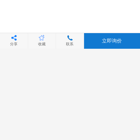
立即询价
分享
收藏
联系
首页
配件
叉车配件
动力系统
辅件
产品详情
登录
|
免费注册
返回顶部↑
Copyright © 1999-2026
中叉网(www.chinaforklift.com)
客服热线：
400-019-0081
首页
|
关于我们