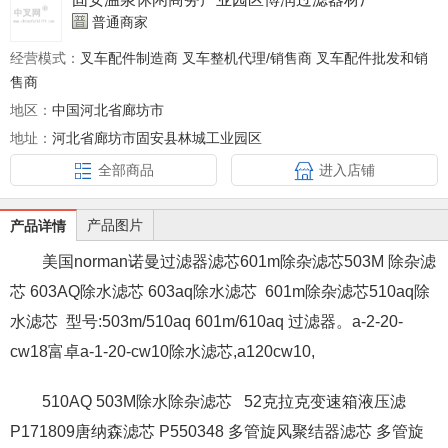
普通商家
经营模式：
叉车配件制造商 叉车整机代理/销售商 叉车配件批发和销
售商
地区：
中国河北省廊坊市
地址：
河北省廊坊市固安县林城工业园区
全部商品
进入店铺
产品图片
产品详情
美国norman诺曼过滤器滤芯
601m
除杂滤芯503M 除杂滤
芯 603AQ除水滤芯 603aq除水滤芯 601m除杂滤芯510aq除
水滤芯 型号:503m/510aq 601m/610aq 过滤器。a-2-20-
cw18富卓a-1-20-cw10除水滤芯,a120cw10,
510AQ 503M除水除杂滤芯 52克拉克变速箱液压滤
P171809唐纳森滤芯 P550348 多管旋风聚结器滤芯 多管旋