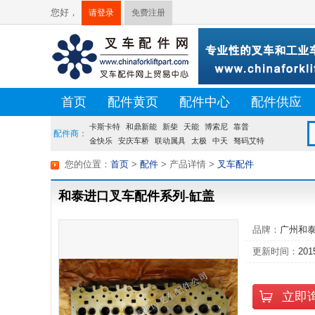
您好，
请登录
免费注册
首页
配件黄页
配件中心
配件供应
卡斯卡特
荷贝克
硕源
和鼎新能
方源
佛朗斯
新柴
天能
盛航
博索尼
台创
靠普
配件商：
金快乐
安庆车桥
联动属具
太极
中天
驽码艾特
宝发
龙合
您的位置：
首页
>
配件
> 产品详情
>
叉车配件
和泰进口叉车配件系列-缸盖
品牌：
广州和
更新时间：
201
立即