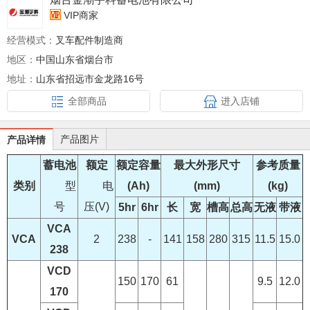
VIP商家
经营模式：
叉车配件制造商
地区：
中国山东省烟台市
地址：
山东省招远市金龙路16号
全部商品
进入店铺
产品图片
产品详情
蓄电池
额定
额定容量
最大外形尺寸
参考质量
类别
型
电
(Ah)
(mm)
(kg)
号
压(V)
5hr
6hr
长
宽
槽高
总高
无液
带液
VCA
VCA
2
238
-
141
158
280
315
11.5
15.0
238
VCD
150
170
61
9.5
12.0
170