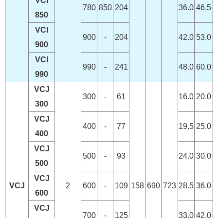
VCI
780
850
204
36.0
46.5
850
VCI
900
-
204
42.0
53.0
900
VCI
990
-
241
48.0
60.0
990
VCJ
300
-
61
16.0
20.0
300
VCJ
400
-
77
19.5
25.0
400
VCJ
500
-
93
24.0
30.0
500
VCJ
VCJ
2
600
-
109
158
690
723
28.5
36.0
600
VCJ
700
-
125
33.0
42.0