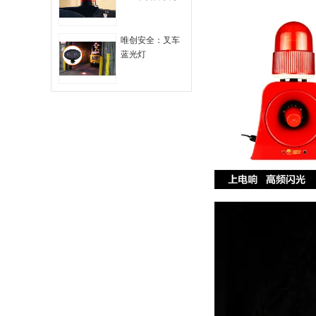
声光报警灯
唯创安全：叉车
蓝光灯