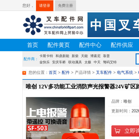
您好，
请登录
免费注册
首页
配件黄页
配件中心
配件供应
卡斯卡特
荷贝克
硕源
和鼎新能
方源
佛朗斯
新柴
天能
盛航
博索尼
台创
靠普
配件商：
金快乐
安庆车桥
联动属具
太极
中天
驽码艾特
宝发
龙合
您的位置：
首页
>
配件
> 产品详情
>
叉车配件
>
电气系统
>
唯创 12V多功能工业消防声光报警器24V矿区
品牌：
唯创
更新时间：
202
立即