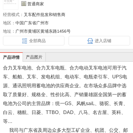
普通商家
经营模式：
叉车配件批发和销售商
地区：
中国广东省广州市
地址：
广州市黄埔区黄埔东路1456号
全部商品
进入店铺
产品图片
产品详情
合力叉车电池、合力叉车电瓶、合力电动叉车电池可用于汽
车、船舶、叉车、发电机组、电动车、电瓶牵引车、
UPS
电
源、通讯照明用蓄电池的供应商企业。在市场众多品牌中选
取了质量好、规格全、性价比高、产销量雄踞全国第一的蓄
电池为公司的主营品牌：统一
GS
、风帆
saiL
、骆驼、长青、
白云、穗航、日菱、
TTBO
、
DAD
、八马、名古屋、英科、
等
…
我司与广东省及周边众多大型工矿企业、机团、公交、邮